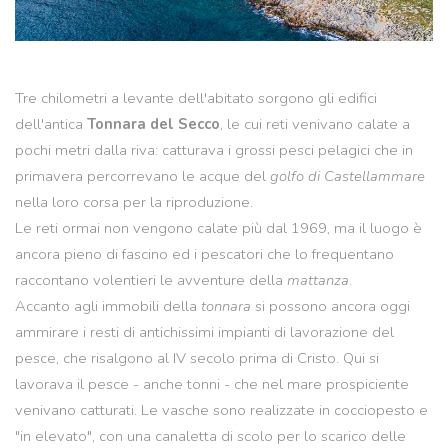
Tre chilometri a levante dell'abitato sorgono gli edifici
dell'antica
Tonnara del Secco
, le cui reti venivano calate a
pochi metri dalla riva: catturava i grossi pesci pelagici che in
primavera percorrevano le acque del
golfo di Castellammare
nella loro corsa per la riproduzione.
Le reti ormai non vengono calate più dal 1969, ma il luogo è
ancora pieno di fascino ed i pescatori che lo frequentano
raccontano volentieri le avventure della
mattanza
.
Accanto agli immobili della
tonnara
si possono ancora oggi
ammirare i resti di antichissimi impianti di lavorazione del
pesce, che risalgono al IV secolo prima di Cristo. Qui si
lavorava il pesce - anche tonni - che nel mare prospiciente
venivano catturati. Le vasche sono realizzate in cocciopesto e
"in elevato", con una canaletta di scolo per lo scarico delle