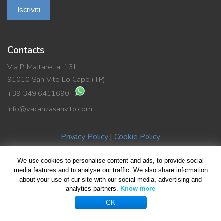
Iscriviti
Contacts
Via P. Mattarella, 131
91010 San Vito Lo Capo (TP)
+39 349 6411690
info@vacanzasanvito.com
Privacy Policy
|
Cookie Policy
We use cookies to personalise content and ads, to provide social
© Copyright 2019 Vacanza SanVito di Benedetto La Rocca | P.Iva
media features and to analyse our traffic. We also share information
02489590816
about your use of our site with our social media, advertising and
analytics partners.
Know more
All rights reserved | Design by
Giovanni Giliberti
| Foto HomePage
OK
Giuseppe Violante
...