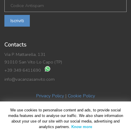
Iscriviti
Contacts
Via P. Mattarella, 131
91010 San Vito Lo Capo (TP)
+39 349 6411690
info@vacanzasanvito.com
Privacy Policy
|
Cookie Policy
We use cookies to personalise content and ads, to provide social
© Copyright 2019 Vacanza SanVito di Benedetto La Rocca | P.Iva
media features and to analyse our traffic. We also share information
about your use of our site with our social media, advertising and
02489590816
analytics partners.
Know more
All rights reserved | Design by
Giovanni Giliberti
| Foto HomePage