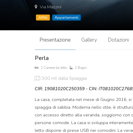
Via Mazzini
Affitti
Appartamenti
Presentazione
Gallery
Dotazioni
Perla
2 Camere da letto
2 Bagni
300 mt
dalla Spiaggia
CIR: 19081020C250359 - CIN: IT081020C276
La casa, completata nel mese di Giugno 2016, si t
spiaggia di sabbia. Moderna nello stile, è struttu
con accesso diretto alla veranda, soggiorno con d
persone comode. La casa si sviluppa interamente a
letto dispone di prese USB nei comodini. La veran