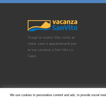
Scegli le nostre Ville vicino al
mare, case e appartamenti per
le tue vacanze a San Vito Lo
Capo.
We use cookies to personalise content and ads, to provide social media