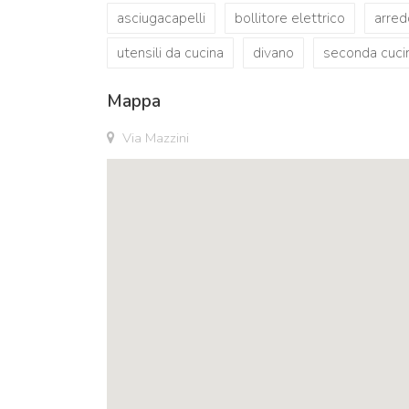
asciugacapelli
bollitore elettrico
arred
utensili da cucina
divano
seconda cucin
Mappa
Via Mazzini