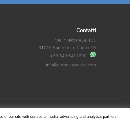
Contatti
Via P. Mattarella, 131
91010 San Vito Lo Capo (TP)
+39 349 6411690
info@vacanzasanvito.com
 of our site with our social media, advertising and analytics partners.