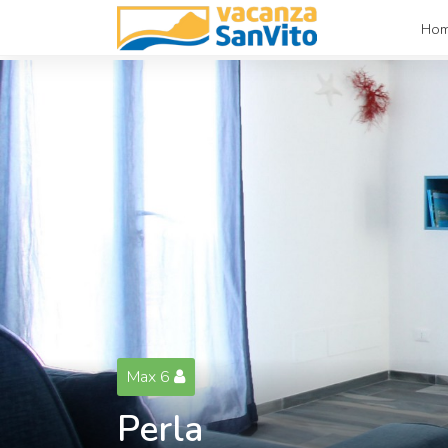
Ho
Max 6
Perla