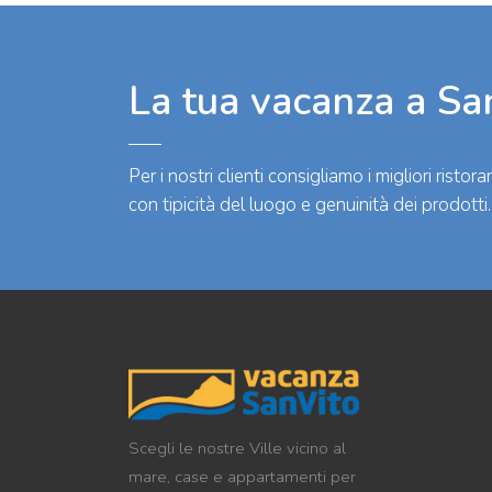
La tua vacanza a Sa
Per i nostri clienti consigliamo i migliori rist
con tipicità del luogo e genuinità dei prodotti.
Scegli le nostre Ville vicino al
mare, case e appartamenti per