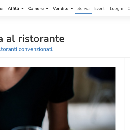
me
Affitti
Camere
Vendite
Servizi
Eventi
Luoghi
C
 al ristorante
storanti convenzionati.