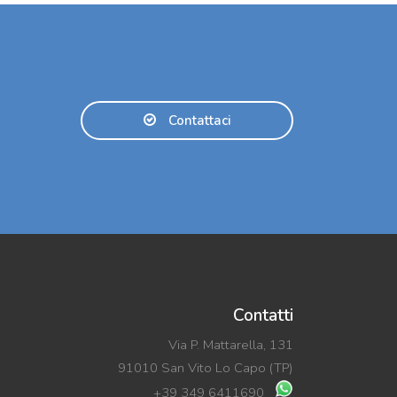
Contattaci
Contatti
Via P. Mattarella, 131
91010 San Vito Lo Capo (TP)
+39 349 6411690