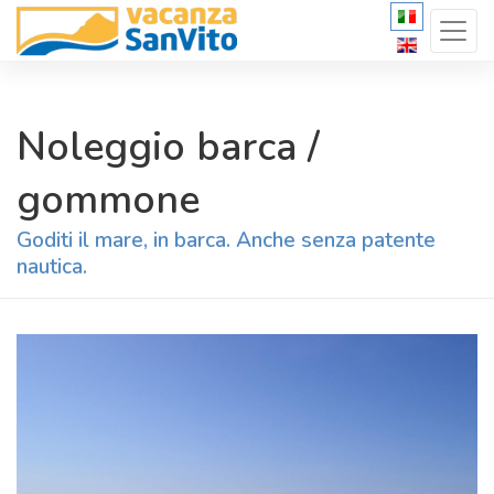
Noleggio barca /
gommone
Goditi il mare, in barca. Anche senza patente
nautica.